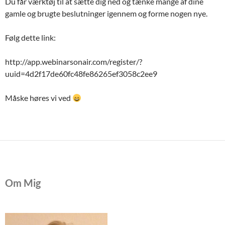
Du får værktøj til at sætte dig ned og tænke mange af dine
gamle og brugte beslutninger igennem og forme nogen nye.
Følg dette link:
http://app.webinarsonair.com/register/?
uuid=4d2f17de60fc48fe86265ef3058c2ee9
Måske høres vi ved
Om Mig