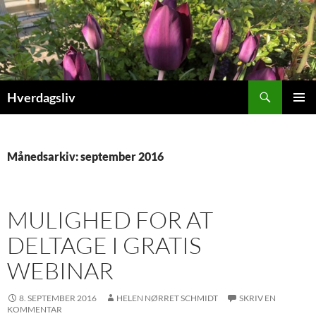
Hop
til
indhold
Søg
Hverdagsliv
PRIMÆ
MENU
Månedsarkiv: september 2016
MULIGHED FOR AT
DELTAGE I GRATIS
WEBINAR
8. SEPTEMBER 2016
HELEN NØRRET SCHMIDT
SKRIV EN
KOMMENTAR