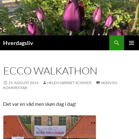
Hop
til
indhold
Søg
Hverdagsliv
PRIMÆ
MENU
ECCO WALKATHON
31. AUGUST 2014
HELEN NØRRET SCHMIDT
SKRIV EN
KOMMENTAR
Det var en våd men skøn dag i dag!