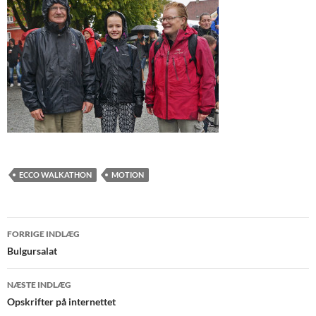
ECCO WALKATHON
MOTION
Indlægsnavigation
FORRIGE INDLÆG
Bulgursalat
NÆSTE INDLÆG
Opskrifter på internettet