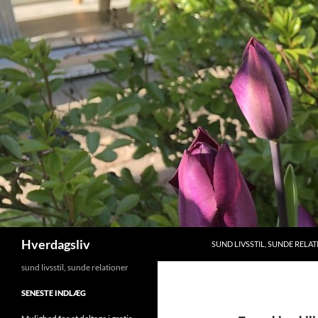
Hop
til
indhold
Søg
Hverdagsliv
SUND LIVSSTIL, SUNDE RELA
sund livsstil, sunde relationer
SENESTE INDLÆG