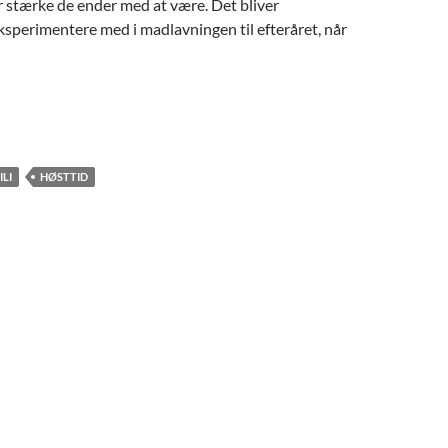
or stærke de ender med at være. Det bliver
sperimentere med i madlavningen til efteråret, når
ILI
HØSTTID