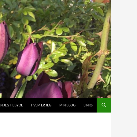
N JEG TILBYDE
HVEM ER JEG
MIN BLOG
LINKS