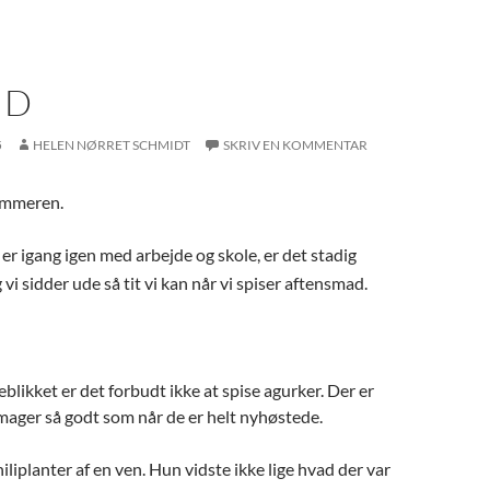
ID
5
HELEN NØRRET SCHMIDT
SKRIV EN KOMMENTAR
ommeren.
er igang igen med arbejde og skole, er det stadig
g vi sidder ude så tit vi kan når vi spiser aftensmad.
jeblikket er det forbudt ikke at spise agurker. Der er
mager så godt som når de er helt nyhøstede.
Chiliplanter af en ven. Hun vidste ikke lige hvad der var