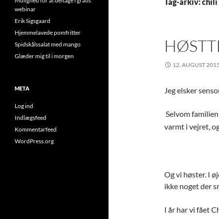
Mulighed for at deltage i gratis
Tag-arkiv: chili
webinar
Erik Sigsgaard
Hjemmelavede pomfritter
HØSTT
Spidskålssalat med mango
Glæder mig til i morgen
12. AUGUST 201
META
Jeg elsker sens
Log ind
Selvom familien 
Indlægsfeed
varmt i vejret, o
Kommentarfeed
WordPress.org
Og vi høster. I ø
ikke noget der s
I år har vi fået 