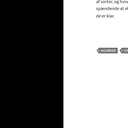
af sorter, og hv
spændende at ek
de er klar.
AGURKER
CH