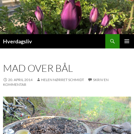
Hop
til
indhold
Søg
Hverdagsliv
PRIMÆ
MENU
MAD OVER BÅL
20. APRIL 2014
HELEN NØRRET SCHMIDT
SKRIV EN
KOMMENTAR