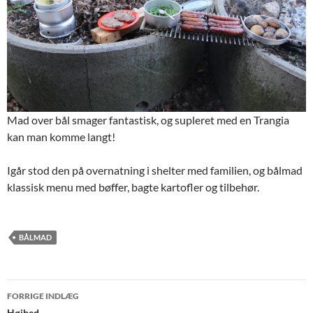
Mad over bål smager fantastisk, og supleret med en Trangia
kan man komme langt!
Igår stod den på overnatning i shelter med familien, og bålmad
klassisk menu med bøffer, bagte kartofler og tilbehør.
BÅLMAD
Indlægsnavigation
FORRIGE INDLÆG
Højbed