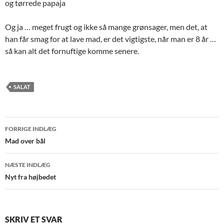
og tørrede papaja
Og ja … meget frugt og ikke så mange grønsager, men det, at
han får smag for at lave mad, er det vigtigste, når man er 8 år …
så kan alt det fornuftige komme senere.
SALAT
Indlægsnavigation
FORRIGE INDLÆG
Mad over bål
NÆSTE INDLÆG
Nyt fra højbedet
SKRIV ET SVAR