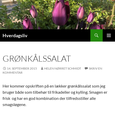
Hop
til
indhold
Søg
Hverdagsliv
PRIMÆ
MENU
GRØNKÅLSSALAT
14. SEPTEMBER 2015
HELEN NØRRET SCHMIDT
SKRIV EN
KOMMENTAR
Her kommer opskriften på en lækker grønkålssalat som jeg
bruger både som tilbehør til frikadeller og kylling. Smagen er
frisk og har en god kombination der tilfredsstiller alle
smagsløgene.